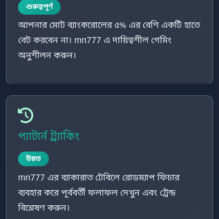
গুরুত্বপূর্ণ
আপনার মোট ব্যাংকরোলের ৫% এর বেশি একটি হাতে
বেট করবেন না। mn777 এ দায়িত্বশীল গেমিং
অনুশীলন করুন।
প্যাটার্ন ট্র্যাকিং
উন্নত
mn777 এর ব্যাকারাত টেবিলে রোডম্যাপ ফিচার
ব্যবহার করে পূর্ববর্তী ফলাফল দেখুন এবং ট্রেন্ড
বিশ্লেষণ করুন।