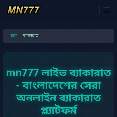
হোম
ব্যাকারাত
mn777 লাইভ ব্যাকারাত
- বাংলাদেশের সেরা
অনলাইন ব্যাকারাত
প্ল্যাটফর্ম