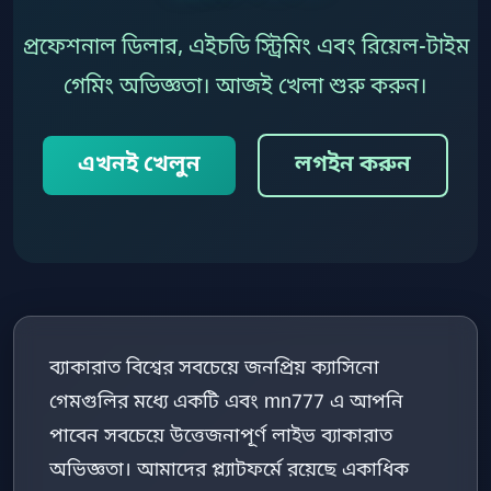
প্রফেশনাল ডিলার, এইচডি স্ট্রিমিং এবং রিয়েল-টাইম
গেমিং অভিজ্ঞতা। আজই খেলা শুরু করুন।
এখনই খেলুন
লগইন করুন
ব্যাকারাত বিশ্বের সবচেয়ে জনপ্রিয় ক্যাসিনো
গেমগুলির মধ্যে একটি এবং mn777 এ আপনি
পাবেন সবচেয়ে উত্তেজনাপূর্ণ লাইভ ব্যাকারাত
অভিজ্ঞতা। আমাদের প্ল্যাটফর্মে রয়েছে একাধিক