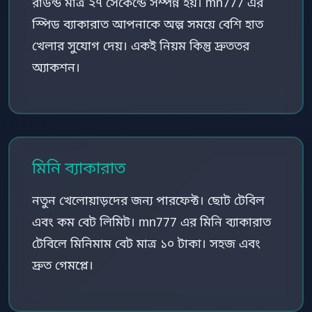
রাউন্ড মাত্র ২৭ সেকেন্ডে সম্পন্ন হয়। mn777 এর
স্পিড ব্যাকারাত আপনাকে অল্প সময়ে বেশি হাত
খেলার সুযোগ দেয়। একই নিয়ম কিন্তু দ্রুততর
অ্যাকশন।
মিনি ব্যাকারাত
নতুন খেলোয়াড়দের জন্য পারফেক্ট। ছোট টেবিল
এবং কম বেট লিমিট। mn777 এর মিনি ব্যাকারাত
টেবিলে মিনিমাম বেট মাত্র ১০ টাকা। সহজ এবং
দ্রুত গেমপ্লে।