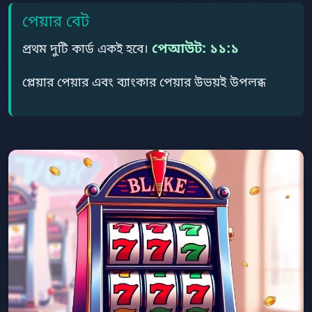
পেয়ার বেট
পেআউট: ১১:১
প্রথম দুটি কার্ড একই হবে।
প্লেয়ার পেয়ার এবং ব্যাংকার পেয়ার উভয়ই উপলব্ধ