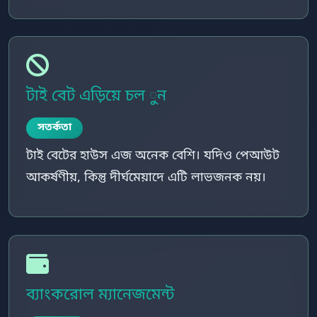
টাই বেট এড়িয়ে চল ুন
সতর্কতা
টাই বেটের হাউস এজ অনেক বেশি। যদিও পেআউট
আকর্ষণীয়, কিন্তু দীর্ঘমেয়াদে এটি লাভজনক নয়।
ব্যাংকরোল ম্যানেজমেন্ট