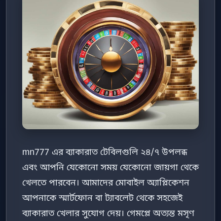
mn777 এর ব্যাকারাত টেবিলগুলি ২৪/৭ উপলব্ধ
এবং আপনি যেকোনো সময় যেকোনো জায়গা থেকে
খেলতে পারবেন। আমাদের মোবাইল অ্যাপ্লিকেশন
আপনাকে স্মার্টফোন বা ট্যাবলেট থেকে সহজেই
ব্যাকারাত খেলার সুযোগ দেয়। গেমপ্লে অত্যন্ত মসৃণ