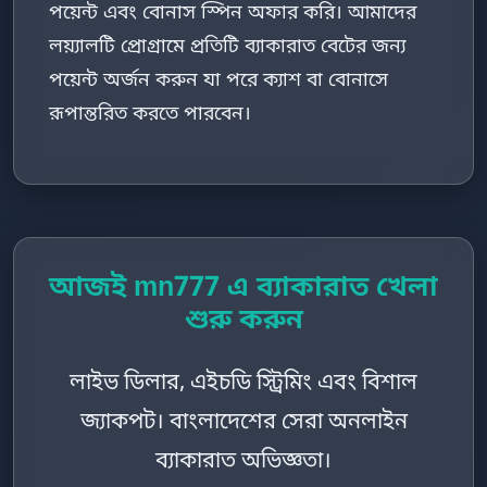
পয়েন্ট এবং বোনাস স্পিন অফার করি। আমাদের
লয়্যালটি প্রোগ্রামে প্রতিটি ব্যাকারাত বেটের জন্য
পয়েন্ট অর্জন করুন যা পরে ক্যাশ বা বোনাসে
রূপান্তরিত করতে পারবেন।
আজই mn777 এ ব্যাকারাত খেলা
শুরু করুন
লাইভ ডিলার, এইচডি স্ট্রিমিং এবং বিশাল
জ্যাকপট। বাংলাদেশের সেরা অনলাইন
ব্যাকারাত অভিজ্ঞতা।