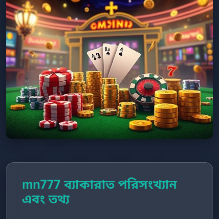
mn777 ব্যাকারাত পরিসংখ্যান
এবং তথ্য