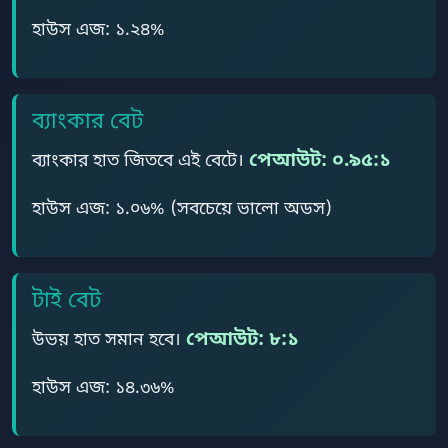
হাউস এজ: ১.২৪%
ব্যাংকার বেট
পেআউট: ০.৯৫:১
ব্যাংকার হাত জিতবে এই বেটে।
হাউস এজ: ১.০৬% (সবচেয়ে ভালো অডস)
টাই বেট
পেআউট: ৮:১
উভয় হাত সমান হবে।
হাউস এজ: ১৪.৩৬%