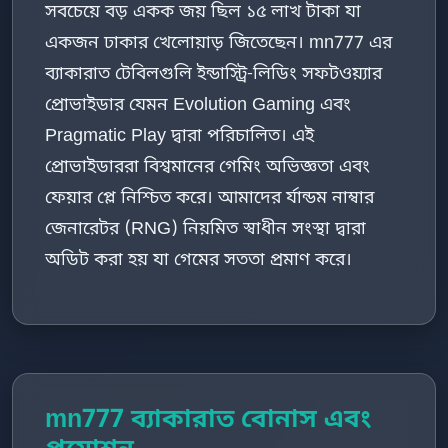
সবচেয়ে বড় একক জয় ছিল ১৫ লাখ টাকা যা
একজন ঢাকার খেলোয়াড় জিতেছেন। mn777 এর
ব্যাকারাত টেবিলগুলি ইন্ডাস্ট্রি-লিডিং সফটওয়্যার
প্রোভাইডার যেমন Evolution Gaming এবং
Pragmatic Play দ্বারা পরিচালিত। এই
প্রোভাইডাররা বিশ্বমানের গেমিং অভিজ্ঞতা এবং
ফেয়ার প্লে নিশ্চিত করে। আমাদের র্যান্ডম নাম্বার
জেনারেটর (RNG) নিয়মিত স্বাধীন সংস্থা দ্বারা
অডিট করা হয় যা গেমের সততা প্রমাণ করে।
mn777 ব্যাকারাত বোনাস এবং