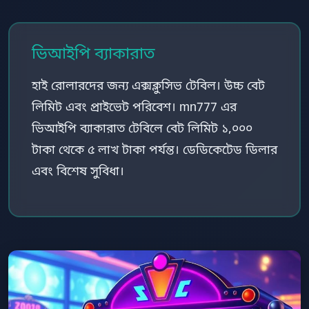
ভিআইপি ব্যাকারাত
হাই রোলারদের জন্য এক্সক্লুসিভ টেবিল। উচ্চ বেট
লিমিট এবং প্রাইভেট পরিবেশ। mn777 এর
ভিআইপি ব্যাকারাত টেবিলে বেট লিমিট ১,০০০
টাকা থেকে ৫ লাখ টাকা পর্যন্ত। ডেডিকেটেড ডিলার
এবং বিশেষ সুবিধা।