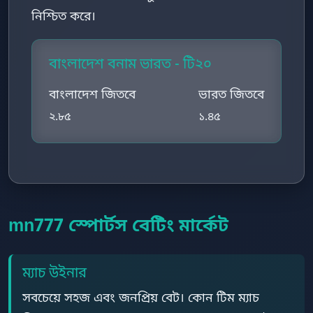
নিশ্চিত করে।
বাংলাদেশ বনাম ভারত - টি২০
বাংলাদেশ জিতবে
ভারত জিতবে
২.৮৫
১.৪৫
mn777 স্পোর্টস বেটিং মার্কেট
ম্যাচ উইনার
সবচেয়ে সহজ এবং জনপ্রিয় বেট। কোন টিম ম্যাচ