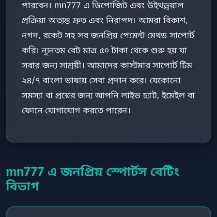
পারবেন। mn777 এ ডিপোজিট এবং উইথড্রয়াল
প্রক্রিয়া অত্যন্ত দ্রুত এবং নিরাপদ। আমরা বিকাশ,
নগদ, রকেট সহ সব জনপ্রিয় পেমেন্ট মেথড সাপোর্ট
করি। ন্যূনতম বেট মাত্র ৫০ টাকা থেকে শুরু হয় যা
সবার জন্য সাশ্রয়ী। আমাদের কাস্টমার সাপোর্ট টিম
২৪/৭ বাংলা ভাষায় সেবা প্রদান করে। যেকোনো
সমস্যা বা প্রশ্নের জন্য আপনি লাইভ চ্যাট, ইমেইল বা
ফোনে যোগাযোগ করতে পারেন।
mn777 এ জনপ্রিয় স্পোর্টস বেটিং
বিভাগ