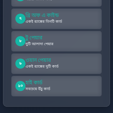
থ্রি অফ এ কাইন্ড
৭
একই র‍্যাঙ্কের তিনটি কার্ড
টু পেয়ার
৮
দুটি আলাদা পেয়ার
ওয়ান পেয়ার
৯
একই র‍্যাঙ্কের দুটি কার্ড
হাই কার্ড
১০
সবচেয়ে উঁচু কার্ড