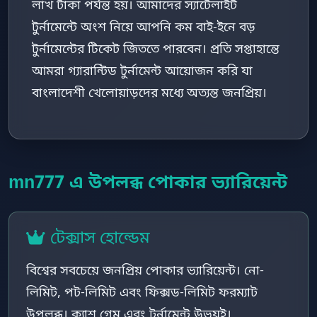
লাখ টাকা পর্যন্ত হয়। আমাদের স্যাটেলাইট
টুর্নামেন্টে অংশ নিয়ে আপনি কম বাই-ইনে বড়
টুর্নামেন্টের টিকেট জিততে পারবেন। প্রতি সপ্তাহান্তে
আমরা গ্যারান্টিড টুর্নামেন্ট আয়োজন করি যা
বাংলাদেশী খেলোয়াড়দের মধ্যে অত্যন্ত জনপ্রিয়।
mn777 এ উপলব্ধ পোকার ভ্যারিয়েন্ট
টেক্সাস হোল্ডেম
বিশ্বের সবচেয়ে জনপ্রিয় পোকার ভ্যারিয়েন্ট। নো-
লিমিট, পট-লিমিট এবং ফিক্সড-লিমিট ফরম্যাট
উপলব্ধ। ক্যাশ গেম এবং টুর্নামেন্ট উভয়ই।