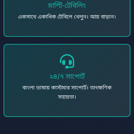
মাল্টি-টেবিলিং
একসাথে একাধিক টেবিলে খেলুন। আয় বাড়ান।
২৪/৭ সাপোর্ট
বাংলা ভাষায় কাস্টমার সাপোর্ট। তাৎক্ষণিক
সহায়তা।