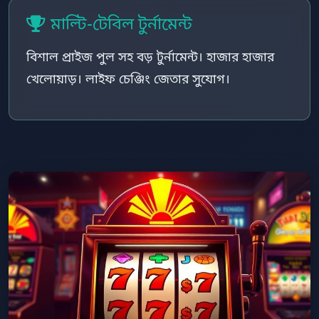
মাল্টি-টেবিল টুর্নামেন্ট
বিশাল প্রাইজ পুল সহ বড় টুর্নামেন্ট। হাজার হাজার
খেলোয়াড়। লাইফ চেঞ্জিং জেতার সুযোগ।