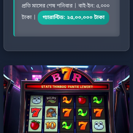
প্রতি মাসের শেষ শনিবার | বাই-ইন: ৫,০০০
টাকা |
গ্যারান্টিড: ২৫,০০,০০০ টাকা