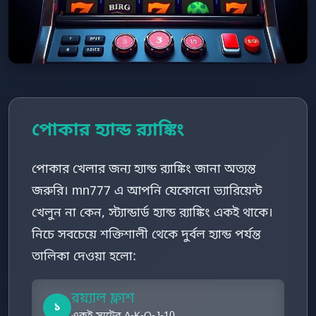
পোকার হ্যান্ড র‍্যাঙ্কিং
পোকার খেলার জন্য হ্যান্ড র‍্যাঙ্কিং জানা অত্যন্ত
জরুরি। mn777 এ আপনি যেকোনো ভ্যারিয়েন্ট
খেলুন না কেন, স্ট্যান্ডার্ড হ্যান্ড র‍্যাঙ্কিং একই থাকে।
নিচে সবচেয়ে শক্তিশালী থেকে দুর্বল হ্যান্ড পর্যন্ত
তালিকা দেওয়া হলো:
রয়্যাল ফ্লাশ
১