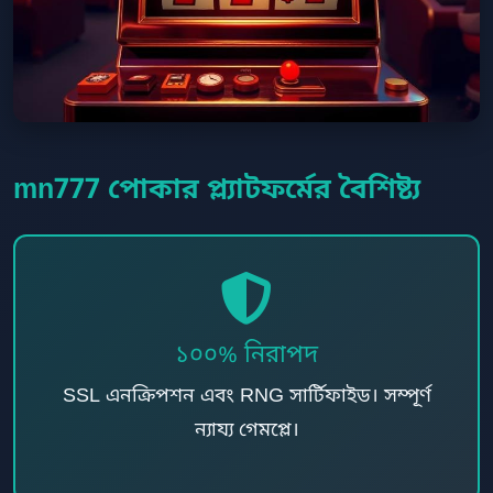
mn777 পোকার প্ল্যাটফর্মের বৈশিষ্ট্য
১০০% নিরাপদ
SSL এনক্রিপশন এবং RNG সার্টিফাইড। সম্পূর্ণ
ন্যায্য গেমপ্লে।