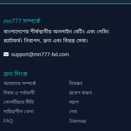
mn777 সম্পর্কে
বাংলাদেশের শীর্ষস্থানীয় অনলাইন বেটিং এবং গেমিং
প্ল্যাটফর্ম। নিরাপদ, দ্রুত এবং বিশ্বস্ত সেবা।
support@mn777-bd.com
দ্রুত লিংক
আমাদের সম্পর্কে
নিবন্ধন
নিয়ম ও শর্তাবলী
প্রবেশ করুন
গোপনীয়তা নীতি
অ্যাপ
দায়িত্বশীল খেলা
গেম
FAQ
Sitemap