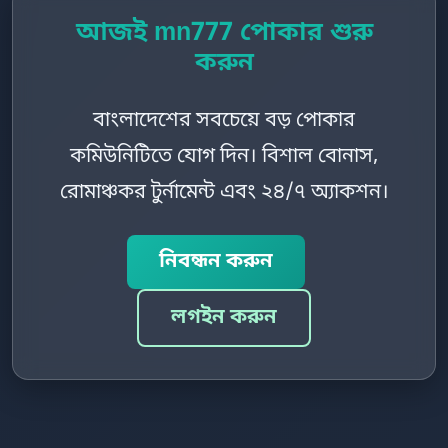
আজই mn777 পোকার শুরু
করুন
বাংলাদেশের সবচেয়ে বড় পোকার
কমিউনিটিতে যোগ দিন। বিশাল বোনাস,
রোমাঞ্চকর টুর্নামেন্ট এবং ২৪/৭ অ্যাকশন।
নিবন্ধন করুন
লগইন করুন