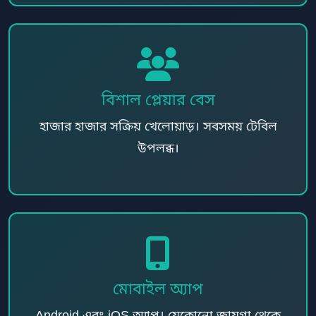
বিশাল প্লেয়ার বেস
হাজার হাজার সক্রিয় খেলোয়াড়। সবসময় টেবিল
উপলব্ধ।
মোবাইল অ্যাপ