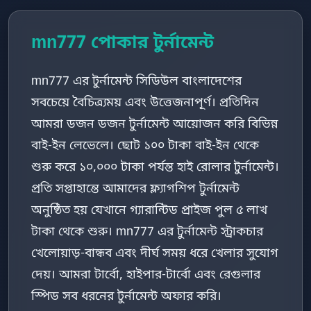
mn777 পোকার টুর্নামেন্ট
mn777 এর টুর্নামেন্ট সিডিউল বাংলাদেশের
সবচেয়ে বৈচিত্র্যময় এবং উত্তেজনাপূর্ণ। প্রতিদিন
আমরা ডজন ডজন টুর্নামেন্ট আয়োজন করি বিভিন্ন
বাই-ইন লেভেলে। ছোট ১০০ টাকা বাই-ইন থেকে
শুরু করে ১০,০০০ টাকা পর্যন্ত হাই রোলার টুর্নামেন্ট।
প্রতি সপ্তাহান্তে আমাদের ফ্ল্যাগশিপ টুর্নামেন্ট
অনুষ্ঠিত হয় যেখানে গ্যারান্টিড প্রাইজ পুল ৫ লাখ
টাকা থেকে শুরু। mn777 এর টুর্নামেন্ট স্ট্রাকচার
খেলোয়াড়-বান্ধব এবং দীর্ঘ সময় ধরে খেলার সুযোগ
দেয়। আমরা টার্বো, হাইপার-টার্বো এবং রেগুলার
স্পিড সব ধরনের টুর্নামেন্ট অফার করি।