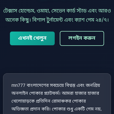
টেক্সাস হোল্ডেম, ওমাহা, সেভেন কার্ড স্টাড এবং আরও
অনেক কিছু। বিশাল টুর্নামেন্ট এবং ক্যাশ গেম ২৪/৭।
এখনই খেলুন
লগইন করুন
mn777 বাংলাদেশের সবচেয়ে বিশ্বস্ত এবং জনপ্রিয়
অনলাইন পোকার প্ল্যাটফর্ম। আমরা হাজার হাজার
খেলোয়াড়কে প্রতিদিন রোমাঞ্চকর পোকার
অভিজ্ঞতা প্রদান করি। পোকার শুধু একটি গেম নয়,