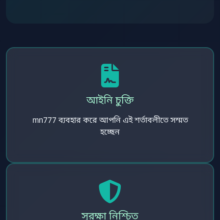
আইনি চুক্তি
mn777 ব্যবহার করে আপনি এই শর্তাবলীতে সম্মত
হচ্ছেন
সুরক্ষা নিশ্চিত