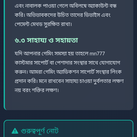
এবং নাবালক পাওয়া গেলে অবিলম্বে অ্যাকাউন্ট বন্ধ
করি। অভিভাবকদের উচিত তাদের ডিভাইস এবং
পেমেন্ট মেথড সুরক্ষিত রাখা।
৬.৩ সাহায্য ও সহায়তা
যদি আপনার গেমিং সমস্যা হয় তাহলে mn777
কাস্টমার সাপোর্ট বা পেশাদার সংস্থার সাথে যোগাযোগ
করুন। আমরা গেমিং অ্যাডিকশন সাপোর্ট সংস্থার লিংক
প্রদান করি। মনে রাখবেন সাহায্য চাওয়া দুর্বলতার লক্ষণ
নয় বরং শক্তির লক্ষণ।
গুরুত্বপূর্ণ নোট