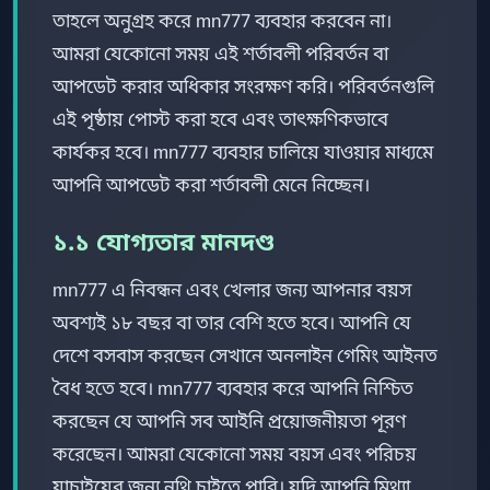
তাহলে অনুগ্রহ করে mn777 ব্যবহার করবেন না।
আমরা যেকোনো সময় এই শর্তাবলী পরিবর্তন বা
আপডেট করার অধিকার সংরক্ষণ করি। পরিবর্তনগুলি
এই পৃষ্ঠায় পোস্ট করা হবে এবং তাৎক্ষণিকভাবে
কার্যকর হবে। mn777 ব্যবহার চালিয়ে যাওয়ার মাধ্যমে
আপনি আপডেট করা শর্তাবলী মেনে নিচ্ছেন।
১.১ যোগ্যতার মানদণ্ড
mn777 এ নিবন্ধন এবং খেলার জন্য আপনার বয়স
অবশ্যই ১৮ বছর বা তার বেশি হতে হবে। আপনি যে
দেশে বসবাস করছেন সেখানে অনলাইন গেমিং আইনত
বৈধ হতে হবে। mn777 ব্যবহার করে আপনি নিশ্চিত
করছেন যে আপনি সব আইনি প্রয়োজনীয়তা পূরণ
করেছেন। আমরা যেকোনো সময় বয়স এবং পরিচয়
যাচাইয়ের জন্য নথি চাইতে পারি। যদি আপনি মিথ্যা