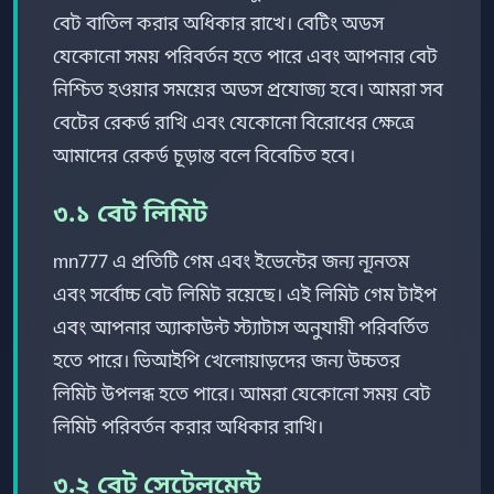
বেট বাতিল করার অধিকার রাখে। বেটিং অডস
যেকোনো সময় পরিবর্তন হতে পারে এবং আপনার বেট
নিশ্চিত হওয়ার সময়ের অডস প্রযোজ্য হবে। আমরা সব
বেটের রেকর্ড রাখি এবং যেকোনো বিরোধের ক্ষেত্রে
আমাদের রেকর্ড চূড়ান্ত বলে বিবেচিত হবে।
৩.১ বেট লিমিট
mn777 এ প্রতিটি গেম এবং ইভেন্টের জন্য ন্যূনতম
এবং সর্বোচ্চ বেট লিমিট রয়েছে। এই লিমিট গেম টাইপ
এবং আপনার অ্যাকাউন্ট স্ট্যাটাস অনুযায়ী পরিবর্তিত
হতে পারে। ভিআইপি খেলোয়াড়দের জন্য উচ্চতর
লিমিট উপলব্ধ হতে পারে। আমরা যেকোনো সময় বেট
লিমিট পরিবর্তন করার অধিকার রাখি।
৩.২ বেট সেটেলমেন্ট