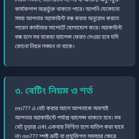
নিয়ম লঙ্ঘন, জালিয়াতি সন্দেহ বা অন্যান্য অনুপযুক্ত
কার্যকলাপ অন্তর্ভুক্ত থাকতে পারে। আপনি যেকোনো
সময় আপনার অ্যাকাউন্ট বন্ধ করার অনুরোধ করতে
পারেন কাস্টমার সাপোর্টে যোগাযোগ করে। অ্যাকাউন্ট
বন্ধ হলে সব বকেয়া ব্যালেন্স ফেরত দেওয়া হবে যদি
কোনো নিয়ম লঙ্ঘন না থাকে।
৩. বেটিং নিয়ম ও শর্ত
mn777 এ বেট করার আগে আপনাকে অবশ্যই
আপনার অ্যাকাউন্টে পর্যাপ্ত ব্যালেন্স থাকতে হবে। সব
বেট চূড়ান্ত এবং একবার নিশ্চিত হলে বাতিল করা যাবে
না। mn777 স্পষ্ট ত্রুটি বা প্রযুক্তিগত সমস্যার ক্ষেত্রে