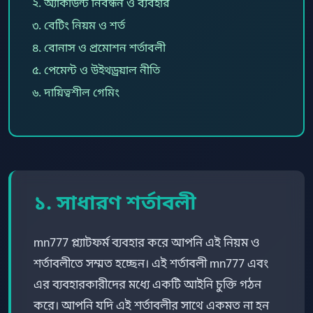
২. অ্যাকাউন্ট নিবন্ধন ও ব্যবহার
৩. বেটিং নিয়ম ও শর্ত
৪. বোনাস ও প্রমোশন শর্তাবলী
৫. পেমেন্ট ও উইথড্রয়াল নীতি
৬. দায়িত্বশীল গেমিং
১. সাধারণ শর্তাবলী
mn777 প্ল্যাটফর্ম ব্যবহার করে আপনি এই নিয়ম ও
শর্তাবলীতে সম্মত হচ্ছেন। এই শর্তাবলী mn777 এবং
এর ব্যবহারকারীদের মধ্যে একটি আইনি চুক্তি গঠন
করে। আপনি যদি এই শর্তাবলীর সাথে একমত না হন