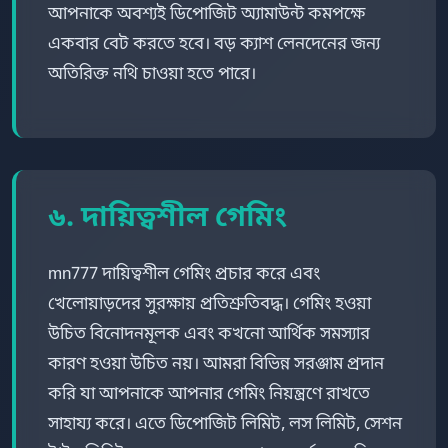
আপনাকে অবশ্যই ডিপোজিট অ্যামাউন্ট কমপক্ষে
একবার বেট করতে হবে। বড় ক্যাশ লেনদেনের জন্য
অতিরিক্ত নথি চাওয়া হতে পারে।
৬. দায়িত্বশীল গেমিং
mn777 দায়িত্বশীল গেমিং প্রচার করে এবং
খেলোয়াড়দের সুরক্ষায় প্রতিশ্রুতিবদ্ধ। গেমিং হওয়া
উচিত বিনোদনমূলক এবং কখনো আর্থিক সমস্যার
কারণ হওয়া উচিত নয়। আমরা বিভিন্ন সরঞ্জাম প্রদান
করি যা আপনাকে আপনার গেমিং নিয়ন্ত্রণে রাখতে
সাহায্য করে। এতে ডিপোজিট লিমিট, লস লিমিট, সেশন