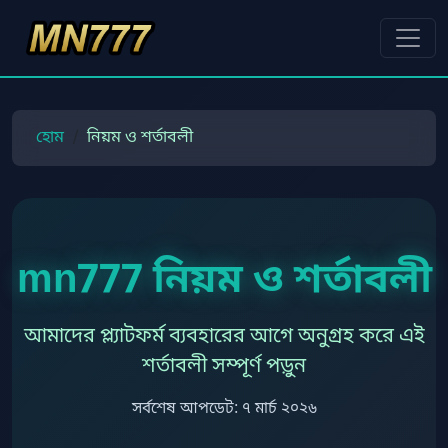
হোম
নিয়ম ও শর্তাবলী
mn777 নিয়ম ও শর্তাবলী
আমাদের প্ল্যাটফর্ম ব্যবহারের আগে অনুগ্রহ করে এই
শর্তাবলী সম্পূর্ণ পড়ুন
সর্বশেষ আপডেট: ৭ মার্চ ২০২৬